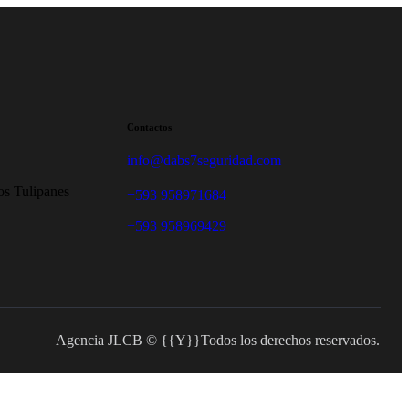
Contactos
info@dabs7seguridad.com
os Tulipanes
+593 958971684
+593 958969429
Agencia JLCB © {{Y}}Todos los derechos reservados.